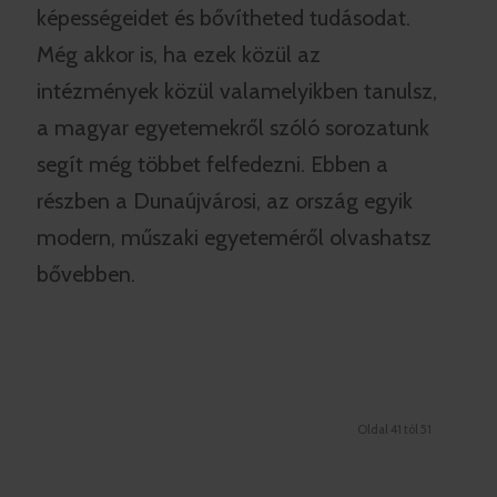
képességeidet és bővítheted tudásodat.
Még akkor is, ha ezek közül az
intézmények közül valamelyikben tanulsz,
a magyar egyetemekről szóló sorozatunk
segít még többet felfedezni. Ebben a
részben a Dunaújvárosi, az ország egyik
modern, műszaki egyeteméről olvashatsz
bővebben.
Oldal 41 tól 51