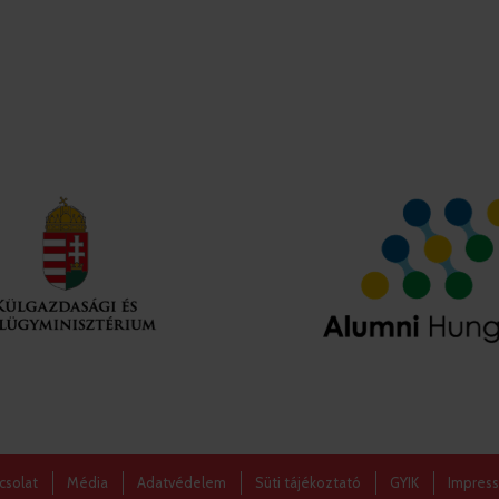
csolat
Média
Adatvédelem
Süti tájékoztató
GYIK
Impres