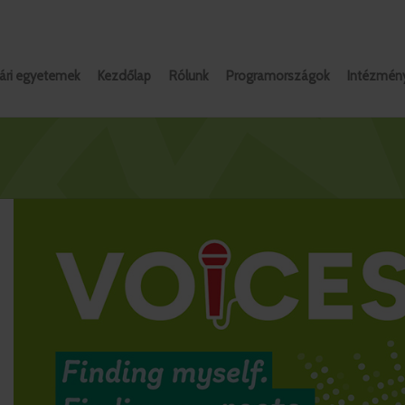
ári egyetemek
Kezdőlap
Rólunk
Programországok
Intézmén