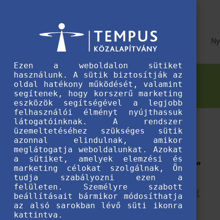
Ny
Ezen a weboldalon sütiket
használunk. A sütik biztosítják az
HÍREK
oldal hatékony működését, valamint
segítenek, hogy korszerű marketing
eszközök segítségével a legjobb
felhasználói élményt nyújthassuk
látogatóinknak. A rendszer
üzemeltetéséhez szükséges sütik
azonnal elindulnak, amikor
meglátogatja weboldalunkat. Azokat
„MEGOLDHATÓ –
a sütiket, amelyek elemzési és
KÜLÖNÖSEN, HA ÉLVEZED.”
marketing célokat szolgálnak, Ön
tudja szabályozni ezen a
felületen. Személyre szabott
Miután Új-Zélandról Budapestig, a világ
beállításait bármikor módosíthatja
az alsó sarokban lévő süti ikonra
másik felére költözött, egy ELTE-s
kattintva.