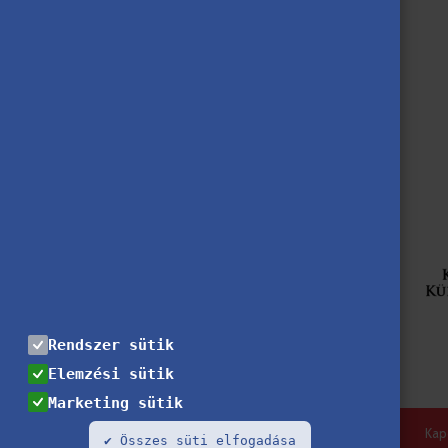
Rendszer sütik
Elemzési sütik
Marketing sütik
Kap
✔ Összes süti elfogadása