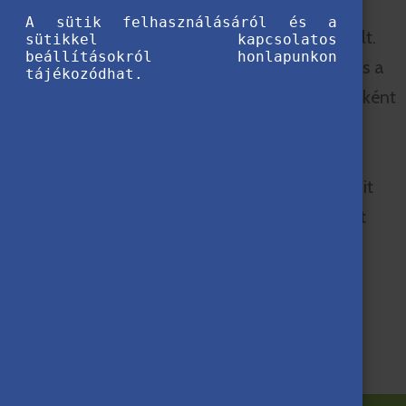
pszichológiahallgató a vízilabda révén
A sütik felhasználásáról és a
talált folytonosságra, közösségre és célt.
sütikkel kapcsolatos
beállításokról honlapunkon
Ma az ELTE BEAC aktív játékosaként és a
tájékozódhat.
nemzetközi hallgatókat segítő mentorként
mesél arról, hogyan válhat a sport
kapaszkodóvá, milyen mentális
kihívásokkal jár a külföldi tanulás, és mit
jelent valóban otthon érezni magunkat
Magyarországon.
Read more…