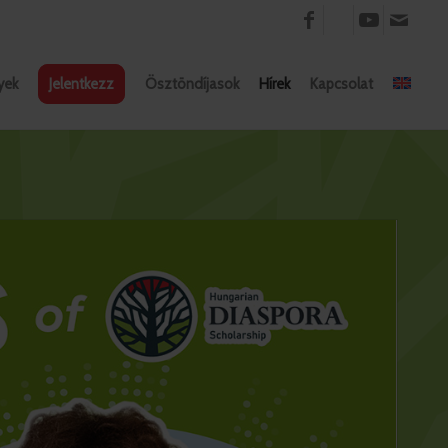
yek
Jelentkezz
Ösztöndíjasok
Hírek
Kapcsolat