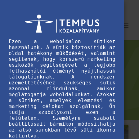
Ezen a weboldalon sütiket
használunk. A sütik biztosítják az
oldal hatékony működését, valamint
segítenek, hogy korszerű marketing
eszközök segítségével a legjobb
ELINDULT A JELENTKEZÉS A
felhasználói élményt nyújthassuk
látogatóinknak. A rendszer
DIASZPÓRA FELSŐOKTATÁSI
üzemeltetéséhez szükséges sütik
azonnal elindulnak, amikor
ÖSZTÖNDÍJPROGRAMRA!
meglátogatja weboldalunkat. Azokat
a sütiket, amelyek elemzési és
marketing célokat szolgálnak, Ön
tudja szabályozni ezen a
felületen. Személyre szabott
beállításait bármikor módosíthatja
az alsó sarokban lévő süti ikonra
kattintva.