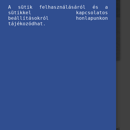
A sütik felhasználásáról és a
sütikkel kapcsolatos
beállításokról honlapunkon
tájékozódhat.
2025-11-06
A magyar diaszpóra tagja vagy, és
szeretnéd jobban megismerni a magyar
identitásod? Mit szólnál, ha mindezt
megtehetnéd, miközben ingyen tanulsz
Magyarországon? A Diaszpóra Felsőoktatási